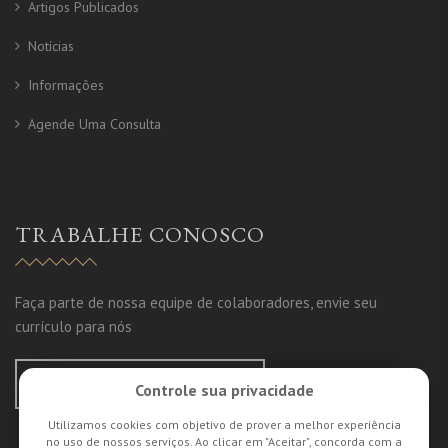
Artigos Publicados
Notícias
Informações
Agende Uma Consulta
TRABALHE CONOSCO
Faça parte de nossa equipe de colaboradores, envie seu
currículo para nós
ENVIE SEU CURRÍCULO
Controle sua privacidade
Utilizamos cookies com objetivo de prover a melhor experiência
no uso de nossos serviços. Ao clicar em "Aceitar", concorda com a