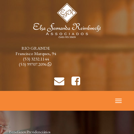
RIO GRANDE
Francisco Marques, 94
(53) 3232.1144
(53) 99707.2096
Toggle
navigati
Benefícios Previdenciários